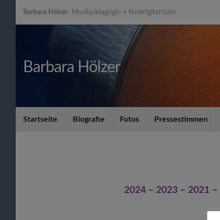
Barbara Hölzer
Musikpädagogin + Kozertgitarristin
Barbara Hölzer
Startseite
Biografie
Fotos
Pressestimmen
2024
–
2023
–
2021
–