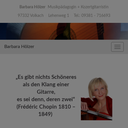
Barbara Hölzer
Musikpädagogin + Kozertgitarristin
97332 Volkach Lehenweg 1 Tel.: 09381 - 716693
Barbara Hölzer
Navig
umsc
„Es gibt nichts Schöneres
als den Klang einer
Gitarre,
es sei denn, deren zwei“
(Frédéric Chopin 1810 –
1849)