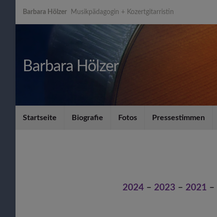
Barbara Hölzer
Musikpädagogin + Kozertgitarristin
Barbara Hölzer
Startseite
Biografie
Fotos
Pressestimmen
2024
–
2023
–
2021
–