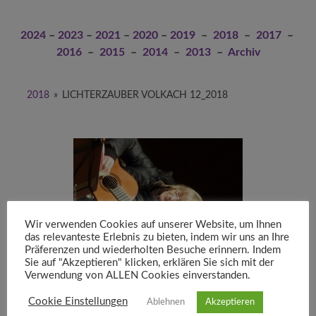
2024
–
2023
–
2021
–
2020
–
2019
–
2018
–
2017
–
2016
–
2015
–
2014
–
2013
–
Archiv
2018
»
LICHTERZAUBER VOLKACH 12_2018
Wir verwenden Cookies auf unserer Website, um Ihnen
das relevanteste Erlebnis zu bieten, indem wir uns an Ihre
Präferenzen und wiederholten Besuche erinnern. Indem
Sie auf "Akzeptieren" klicken, erklären Sie sich mit der
Verwendung von ALLEN Cookies einverstanden.
Cookie Einstellungen
Ablehnen
Akzeptieren