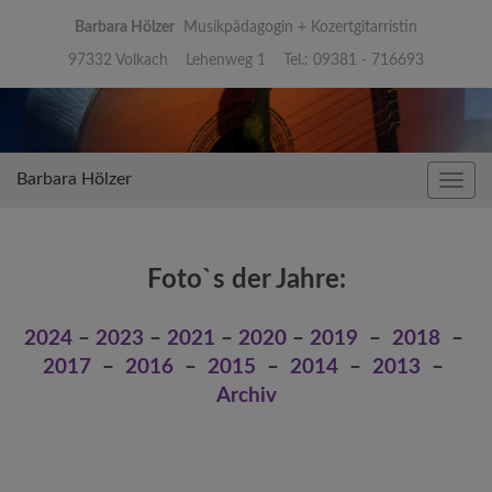
Barbara Hölzer
Musikpädagogin + Kozertgitarristin
97332 Volkach Lehenweg 1 Tel.: 09381 - 716693
Barbara Hölzer
Navig
umsc
Foto`s der Jahre:
2024
–
2023
–
2021
–
2020
–
2019
–
2018
–
2017
–
2016
–
2015
–
2014
–
2013
–
Archiv